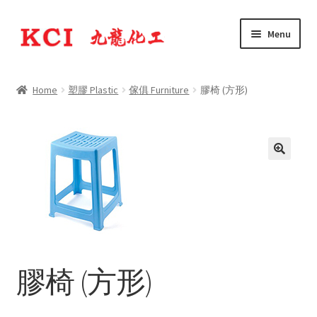
Skip
Skip
Menu
to
to
navigation
content
公司簡介 Company Profile
Home
塑膠 Plastic
傢俱 Furniture
膠椅 (方形)
Expand
產品 Products
child
menu
膠椅 (方形)