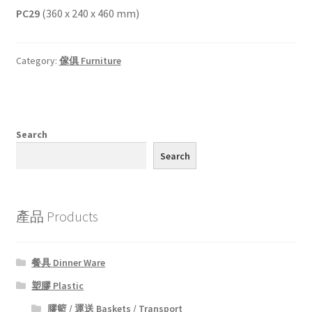
PC29
(360 x 240 x 460 mm)
Category:
傢俱 Furniture
Search
Search
產品 Products
餐具 Dinner Ware
塑膠 Plastic
膠籃 / 運送 Baskets / Transport