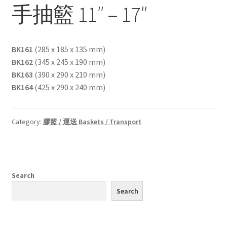
手抽籃 11″ – 17″
BK161
(285 x 185 x 135 mm)
BK162
(345 x 245 x 190 mm)
BK163
(390 x 290 x 210 mm)
BK164
(425 x 290 x 240 mm)
Category:
膠籃 / 運送 Baskets / Transport
Search
Search