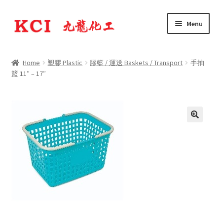
Skip
Skip
Menu
to
to
navigation
content
公司簡介 Company Profile
Home
塑膠 Plastic
膠籃 / 運送 Baskets / Transport
手抽
Expand
籃 11″ – 17″
產品 Products
child
menu