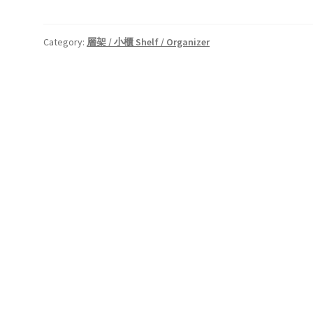
Category:
層架 / 小櫃 Shelf / Organizer