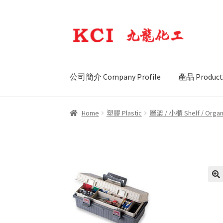
Skip
Skip
to
to
navigation
content
公司簡介 Company Profile
產品 Product
Home
塑膠 Plastic
層架 / 小櫃 Shelf / Organ