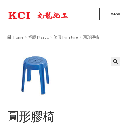
Skip
Skip
Menu
to
to
navigation
content
公司簡介 Company Profile
Home
塑膠 Plastic
傢俱 Furniture
圓形膠椅
Expand
產品 Products
child
menu
圓形膠椅