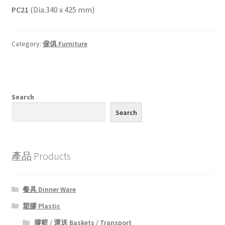
PC21
(Dia.340 x 425 mm)
Category:
傢俱 Furniture
Search
Search
產品 Products
餐具 Dinner Ware
塑膠 Plastic
膠籃 / 運送 Baskets / Transport